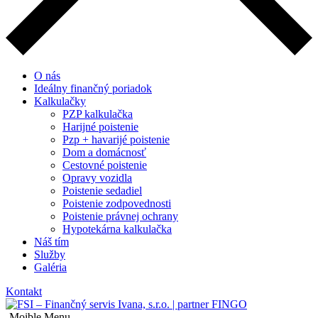
O nás
Ideálny finančný poriadok
Kalkulačky
PZP kalkulačka
Harijné poistenie
Pzp + havarijé poistenie
Dom a domácnosť
Cestovné poistenie
Opravy vozidla
Poistenie sedadiel
Poistenie zodpovednosti
Poistenie právnej ochrany
Hypotekárna kalkulačka
Náš tím
Služby
Galéria
Kontakt
Moible Menu