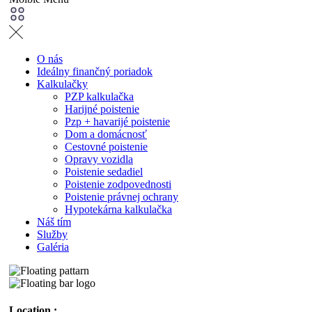
O nás
Ideálny finančný poriadok
Kalkulačky
PZP kalkulačka
Harijné poistenie
Pzp + havarijé poistenie
Dom a domácnosť
Cestovné poistenie
Opravy vozidla
Poistenie sedadiel
Poistenie zodpovednosti
Poistenie právnej ochrany
Hypotekárna kalkulačka
Náš tím
Služby
Galéria
Location :