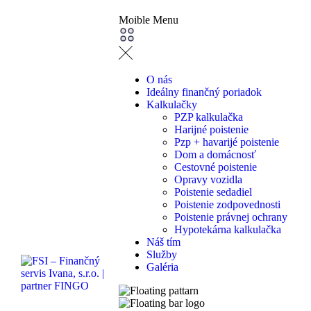
Moible Menu
O nás
Ideálny finančný poriadok
Kalkulačky
PZP kalkulačka
Harijné poistenie
Pzp + havarijé poistenie
Dom a domácnosť
Cestovné poistenie
Opravy vozidla
Poistenie sedadiel
Poistenie zodpovednosti
Poistenie právnej ochrany
Hypotekárna kalkulačka
Náš tím
Služby
Galéria